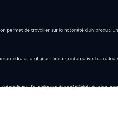
on permet de travailler sur la notoriété d’un produit. U
mprendre et pratiquer l’écriture interactive. Les rédac
ématiques : l’exploitation des spécificités du Web, orga
 d’exploiter la richesse de l’écriture hypertexte, organ