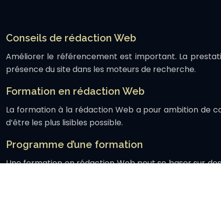
Conseils de rédaction Web
Améliorer le référencement est important. La prestati
présence du site dans les moteurs de recherche.
Formation en rédaction Web
La formation à la rédaction Web a pour ambition de co
d’être les plus lisibles possible.
Programme d’une formation
Une formation en rédaction Web peut se baser sur des th
encore la rédaction des textes…
Objectif d’une formation
Suivre une formation rédaction Web permet à l’apprenant