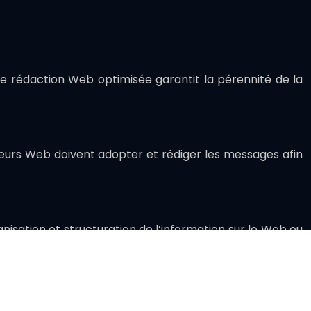
ne rédaction Web optimisée garantit la pérennité de la
teurs Web doivent adopter et rédiger les messages afin
nisation et structuration de l’information sur le Web ou
iser l’information, maîtriser la rédaction sur Internet,